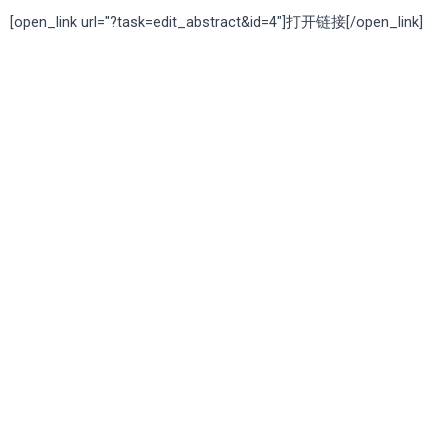
[open_link url="?task=edit_abstract&id=4"]打开链接[/open_link]