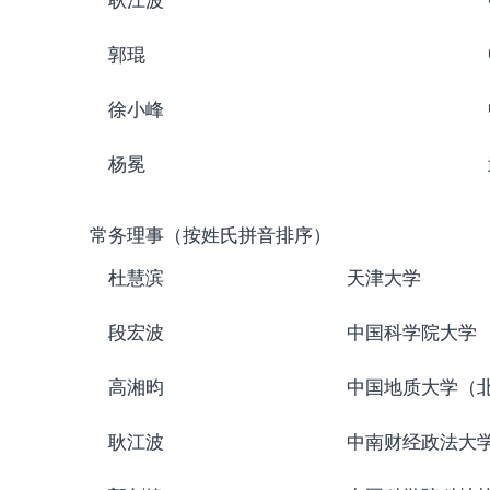
耿江波
郭琨
徐小峰
杨冕
常务理事（按姓氏拼音排序）
杜慧滨
天津大学
段宏波
中国科学院大学
高湘昀
中国地质大学（
耿江波
中南财经政法大