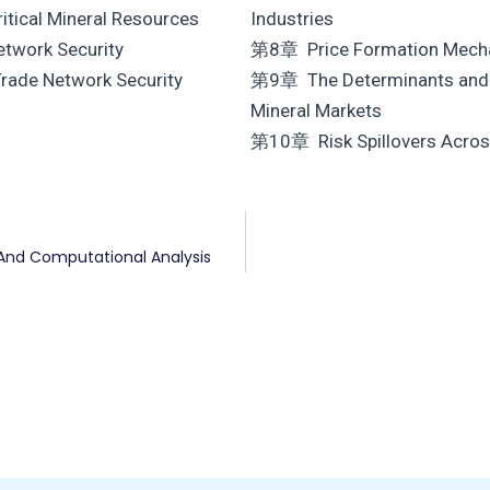
tical Mineral Resources
Industries
etwork Security
第8章 Price Formation Mechan
Trade Network Security
第9章 The Determinants and Vol
Mineral Markets
第10章 Risk Spillovers Across 
And Computational Analysis